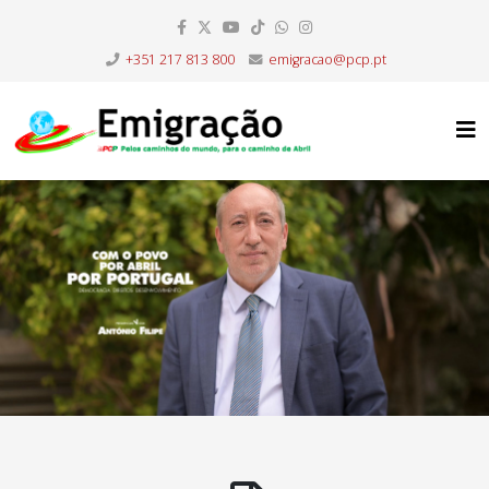
+351 217 813 800
emigracao@pcp.pt